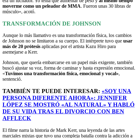
era un luchador. Yo tenía que aumentar de peso y
al mismo tiempo
moverme como un peleador de MMA
. Fueron unas 30 libras de
músculo», acotó.
TRANSFORMACIÓN DE JOHNSON
Aunque lo más llamativo es una transformación física, los cambios
de Johnson no se limitaron a su cuerpo. El intérprete tuvo que
usar
más de 20 prótesis
aplicadas por el artista Kazu Hiro para
asemejarse a Kerr.
Johnson, que quería embarcarse en un papel más exigente, también
buscó ajustar su voz, forma de caminar y hasta expresión emocional.
«
Tuvimos una transformación física, emocional y vocal»
,
sentenció.
TAMBIÉN TE PUEDE INTERESAR:
«SOY UNA
PERSONA DIFERENTE AHORA»: JENNIFER
LÓPEZ SE MOSTRÓ «AL NATURAL» Y HABLÓ
DE SU VIDA TRAS EL DIVORCIO CON BEN
AFFLECK
El filme narra la historia de Mark Kerr, una leyenda de las artes
marciales mixtas que tuvo una compleja batalla contra la adicción a