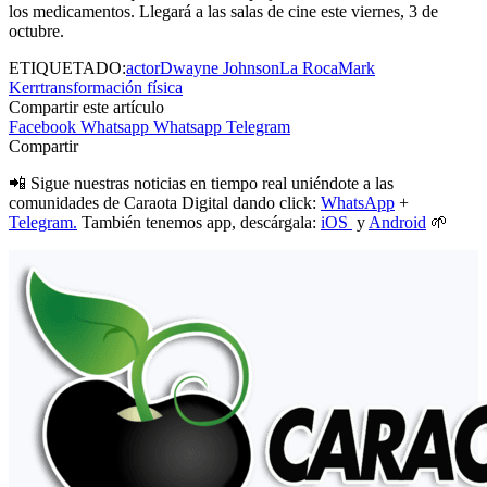
los medicamentos. Llegará a las salas de cine este viernes, 3 de
octubre.
ETIQUETADO:
actor
Dwayne Johnson
La Roca
Mark
Kerr
transformación física
Compartir este artículo
Facebook
Whatsapp
Whatsapp
Telegram
Compartir
📲 Sigue nuestras noticias en tiempo real uniéndote a las
comunidades de Caraota Digital dando click:
WhatsApp
+
Telegram.
También tenemos app, descárgala:
iOS
y
Android
🌱