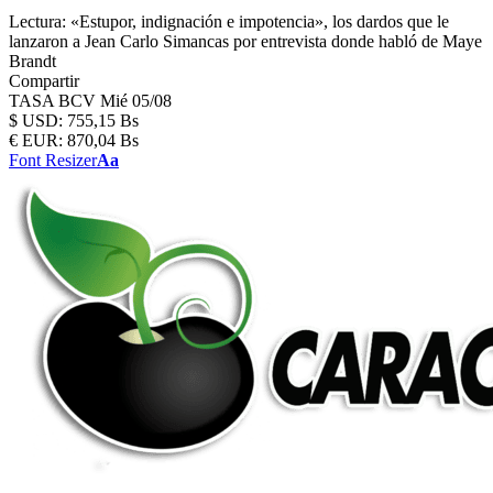
Lectura:
«Estupor, indignación e impotencia», los dardos que le
lanzaron a Jean Carlo Simancas por entrevista donde habló de Maye
Brandt
Compartir
TASA BCV
Mié 05/08
$
USD:
755,15 Bs
€
EUR:
870,04 Bs
Font Resizer
Aa