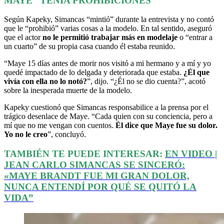
MAYE “TENÍA PROHIBICIONES”
Según Kapeky, Simancas “mintió” durante la entrevista y no contó
que le “prohibió” varias cosas a la modelo. En tal sentido, aseguró
que el actor
no le permitió trabajar más en modelaje
o “entrar a
un cuarto” de su propia casa cuando él estaba reunido.
“Maye 15 días antes de morir nos visitó a mi hermano y a mí y yo
quedé impactado de lo delgada y deteriorada que estaba.
¿Él que
vivía con ella no lo notó?
”, dijo. “¿Él no se dio cuenta?”, acotó
sobre la inesperada muerte de la modelo.
Kapeky cuestionó que Simancas responsabilice a la prensa por el
trágico desenlace de Maye. “Cada quien con su conciencia, pero a
mí que no me vengan con cuentos.
Él dice que Maye fue su dolor.
Yo no le creo
”, concluyó.
TAMBIÉN TE PUEDE INTERESAR:
EN VIDEO |
JEAN CARLO SIMANCAS SE SINCERÓ:
«MAYE BRANDT FUE MI GRAN DOLOR,
NUNCA ENTENDÍ POR QUÉ SE QUITÓ LA
VIDA”