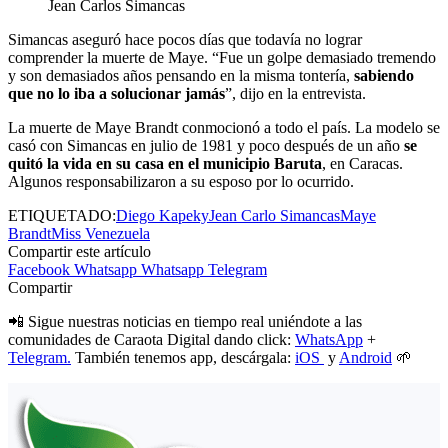
Jean Carlos Simancas
Simancas aseguró hace pocos días que todavía no lograr
comprender la muerte de Maye. “Fue un golpe demasiado tremendo
y son demasiados años pensando en la misma tontería,
sabiendo
que no lo iba a solucionar jamás
”, dijo en la entrevista.
La muerte de Maye Brandt conmocionó a todo el país. La modelo se
casó con Simancas en julio de 1981 y poco después de un año
se
quitó la vida en su casa en el municipio Baruta
, en Caracas.
Algunos responsabilizaron a su esposo por lo ocurrido.
ETIQUETADO:
Diego Kapeky
Jean Carlo Simancas
Maye
Brandt
Miss Venezuela
Compartir este artículo
Facebook
Whatsapp
Whatsapp
Telegram
Compartir
📲 Sigue nuestras noticias en tiempo real uniéndote a las
comunidades de Caraota Digital dando click:
WhatsApp
+
Telegram.
También tenemos app, descárgala:
iOS
y
Android
🌱