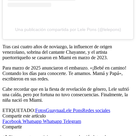
Una publicación compartida por Lele Pons (@lelepons)
Tras casi cuatro años de noviazgo, la influencer de origen
venezolano, sobrina del cantante Chayanne, y el artista
puertorriqueño se casaron en Miami en marzo de 2023.
Para marzo de 2025 anunciaron el embarazo. «¡Bebé en camino!
Contando los días para conocerte. Te amamos. Mamá y Papá»,
escribieron en sus redes.
Cabe recordar que en la fiesta de revelación de género, Lele sufrió
una caída, pero por fortuna no tuvo consecuencias. Finalmente, la
niña nació en Miami.
ETIQUETADO:
Fotos
Guaynaa
Lele Pons
Redes sociales
Compartir este artículo
Facebook
Whatsapp
Whatsapp
Telegram
Compartir