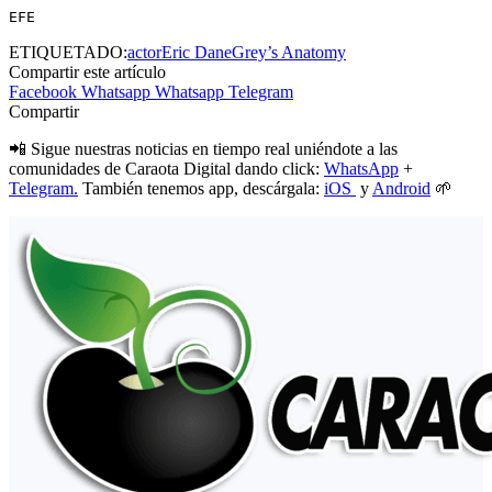
EFE
ETIQUETADO:
actor
Eric Dane
Grey’s Anatomy
Compartir este artículo
Facebook
Whatsapp
Whatsapp
Telegram
Compartir
📲 Sigue nuestras noticias en tiempo real uniéndote a las
comunidades de Caraota Digital dando click:
WhatsApp
+
Telegram.
También tenemos app, descárgala:
iOS
y
Android
🌱