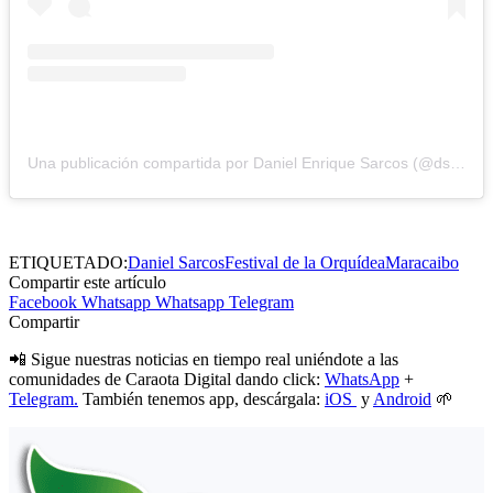
Una publicación compartida por Daniel Enrique Sarcos (@dsarcos)
ETIQUETADO:
Daniel Sarcos
Festival de la Orquídea
Maracaibo
Compartir este artículo
Facebook
Whatsapp
Whatsapp
Telegram
Compartir
📲 Sigue nuestras noticias en tiempo real uniéndote a las
comunidades de Caraota Digital dando click:
WhatsApp
+
Telegram.
También tenemos app, descárgala:
iOS
y
Android
🌱