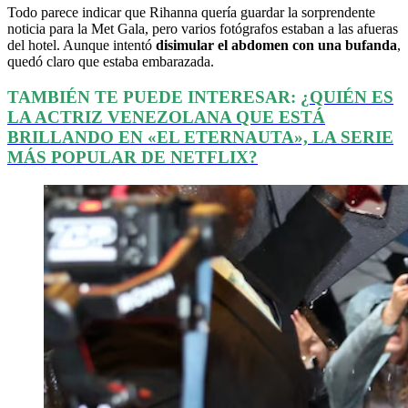
Todo parece indicar que Rihanna quería guardar la sorprendente
noticia para la Met Gala, pero varios fotógrafos estaban a las afueras
del hotel. Aunque intentó
disimular el abdomen con una bufanda
,
quedó claro que estaba embarazada.
TAMBIÉN TE PUEDE INTERESAR:
¿QUIÉN ES
LA ACTRIZ VENEZOLANA QUE ESTÁ
BRILLANDO EN «EL ETERNAUTA», LA SERIE
MÁS POPULAR DE NETFLIX?