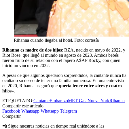
Rihanna cuando llegaba al hotel. Foto: cortesía
Rihanna es madre de dos hijos
: RZA, nacido en mayo de 2022, y
Riot Rose, que llegó al mundo en agosto de 2023. Ambos bebés
fueron fruto de su relación con el rapero A$AP Rocky, con quien
inició un vínculo en 2022.
A pesar de que algunos quedaron sorprendidos, la cantante nunca ha
ocultado su deseo de tener una familia numerosa. En una entrevista
en 2020, Rihanna aseguró que
quería tener entre «tres y cuatro
hijos»
.
ETIQUETADO:
Cantante
Embarazo
MET Gala
Nueva York
Rihanna
Compartir este artículo
Facebook
Whatsapp
Whatsapp
Telegram
Compartir
📲 Sigue nuestras noticias en tiempo real uniéndote a las