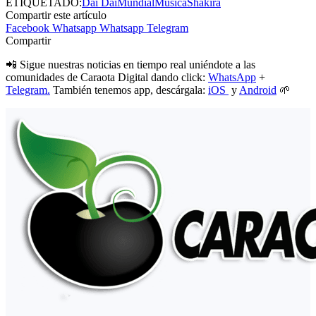
ETIQUETADO:
Dai Dai
Mundial
Música
Shakira
Compartir este artículo
Facebook
Whatsapp
Whatsapp
Telegram
Compartir
📲 Sigue nuestras noticias en tiempo real uniéndote a las
comunidades de Caraota Digital dando click:
WhatsApp
+
Telegram.
También tenemos app, descárgala:
iOS
y
Android
🌱