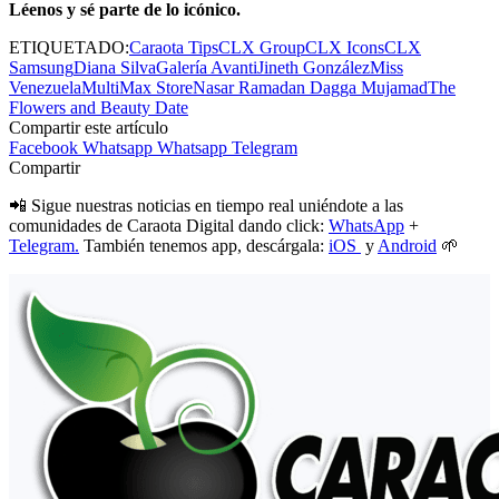
Léenos y sé parte de lo icónico.
ETIQUETADO:
Caraota Tips
CLX Group
CLX Icons
CLX
Samsung
Diana Silva
Galería Avanti
Jineth González
Miss
Venezuela
MultiMax Store
Nasar Ramadan Dagga Mujamad
The
Flowers and Beauty Date
Compartir este artículo
Facebook
Whatsapp
Whatsapp
Telegram
Compartir
📲 Sigue nuestras noticias en tiempo real uniéndote a las
comunidades de Caraota Digital dando click:
WhatsApp
+
Telegram.
También tenemos app, descárgala:
iOS
y
Android
🌱