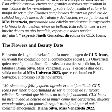
Esta edición especial cuenta con grandes historias que resaltan lo
más icónico de los venezolanos, y, sobre todo, resalta el valor y la
magia de ser mujer. Estamos complacidos de traer un producto de
calidad luego de meses de trabajo y dedicación, en conjunto con el
Miss Venezuela
, presentando una edición que destaca la trayectoria
y la historia de nuestras reinas de belleza. Esta edición cierra con
broche de oro un año increíble, espero que todos puedan
disfrutarla”
expresó Jineth González, directora de CLX Icons.
The Flowers and Beauty Date
El evento de la gran develación de la nueva imagen de
CLX Icons,
en Avanti fue conducido por el comunicador social Luis Olavarrieta,
quien reveló junto a Jineth González la cara de esta edición, la
fabulosa Diana Silva, Miss Venezuela 2022, a escasos días de su
salida rumbo al
Miss Universo 2023,
que se celebrará en El
Salvador, el próximo 18 de noviembre.
“Me siento muy feliz, y quiero agradecer a mi familia de
CLX
Icons
por tener la oportunidad de ser la imagen de su tercera
edición. De verdad que hicimos un trabajo fenomenal. CLX Icons
ha incentivado la belleza de la mujer como nos caracteriza, mujeres
empoderadas y con ganas de seguir trabajando por el país”
comentó emocionada,
Diana Silva, Miss Venezuela 2022.