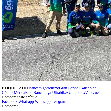
ETIQUETADO:
Bancamiga
ciclismo
Gran Fondo Collado del
Cóndor
Mérida
Reto Bancamiga Ultrabikex
Ultrabikex
Venezuela
Compartir este artículo
Facebook
Whatsapp
Whatsapp
Telegram
Compartir