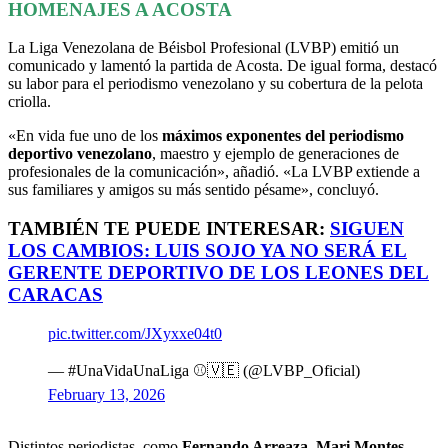
HOMENAJES A ACOSTA
La Liga Venezolana de Béisbol Profesional (LVBP) emitió un
comunicado y lamentó la partida de Acosta. De igual forma, destacó
su labor para el periodismo venezolano y su cobertura de la pelota
criolla.
«En vida fue uno de los
máximos exponentes del periodismo
deportivo venezolano
, maestro y ejemplo de generaciones de
profesionales de la comunicación», añadió. «La LVBP extiende a
sus familiares y amigos su más sentido pésame», concluyó.
TAMBIÉN TE PUEDE INTERESAR:
SIGUEN
LOS CAMBIOS: LUIS SOJO YA NO SERÁ EL
GERENTE DEPORTIVO DE LOS LEONES DEL
CARACAS
pic.twitter.com/JXyxxe04t0
— #UnaVidaUnaLiga ⚾️🇻🇪 (@LVBP_Oficial)
February 13, 2026
Distintos periodistas, como
Fernando Arreaza, Mari Montes,