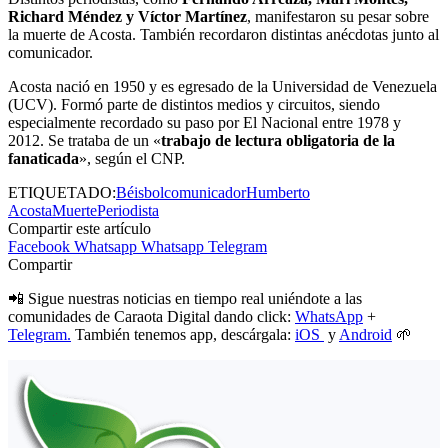
Richard Méndez y Víctor Martínez
, manifestaron su pesar sobre
la muerte de Acosta. También recordaron distintas anécdotas junto al
comunicador.
Acosta nació en 1950 y es egresado de la Universidad de Venezuela
(UCV). Formó parte de distintos medios y circuitos, siendo
especialmente recordado su paso por El Nacional entre 1978 y
2012. Se trataba de un «
trabajo de lectura obligatoria de la
fanaticada
», según el CNP.
ETIQUETADO:
Béisbol
comunicador
Humberto
Acosta
Muerte
Periodista
Compartir este artículo
Facebook
Whatsapp
Whatsapp
Telegram
Compartir
📲 Sigue nuestras noticias en tiempo real uniéndote a las
comunidades de Caraota Digital dando click:
WhatsApp
+
Telegram.
También tenemos app, descárgala:
iOS
y
Android
🌱