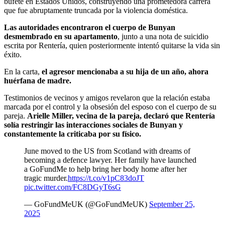
bufete en Estados Unidos, construyendo una prometedora carrera
que fue abruptamente truncada por la violencia doméstica.
Las autoridades encontraron el cuerpo de Bunyan
desmembrado en su apartamento
, junto a una nota de suicidio
escrita por Rentería, quien posteriormente intentó quitarse la vida sin
éxito.
En la carta,
el agresor mencionaba a su hija de un año, ahora
huérfana de madre.
Testimonios de vecinos y amigos revelaron que la relación estaba
marcada por el control y la obsesión del esposo con el cuerpo de su
pareja.
Arielle Miller, vecina de la pareja, declaró que Rentería
solía restringir las interacciones sociales de Bunyan y
constantemente la criticaba por su físico.
June moved to the US from Scotland with dreams of
becoming a defence lawyer. Her family have launched
a GoFundMe to help bring her body home after her
tragic murder.
https://t.co/v1pC83doJT
pic.twitter.com/FC8DGyT6sG
— GoFundMeUK (@GoFundMeUK)
September 25,
2025