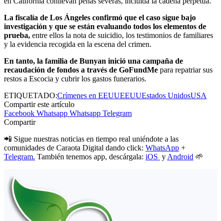
en California conllevan penas severas, incluida la cadena perpetua.
La fiscalía de Los Ángeles confirmó que el caso sigue bajo
investigación y que se están evaluando todos los elementos de
prueba,
entre ellos la nota de suicidio, los testimonios de familiares
y la evidencia recogida en la escena del crimen.
En tanto, la familia de Bunyan inició una campaña de
recaudación de fondos a través de GoFundMe
para repatriar sus
restos a Escocia y cubrir los gastos funerarios.
ETIQUETADO:
Crímenes en EEUU
EEUU
Estados Unidos
USA
Compartir este artículo
Facebook
Whatsapp
Whatsapp
Telegram
Compartir
📲 Sigue nuestras noticias en tiempo real uniéndote a las
comunidades de Caraota Digital dando click:
WhatsApp
+
Telegram.
También tenemos app, descárgala:
iOS
y
Android
🌱