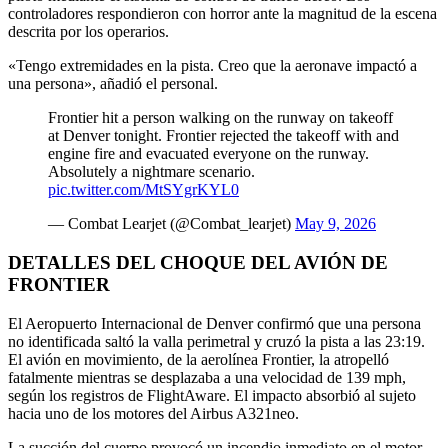
controladores respondieron con horror ante la magnitud de la escena
descrita por los operarios.
«Tengo extremidades en la pista. Creo que la aeronave impactó a
una persona», añadió el personal.
Frontier hit a person walking on the runway on takeoff
at Denver tonight. Frontier rejected the takeoff with and
engine fire and evacuated everyone on the runway.
Absolutely a nightmare scenario.
pic.twitter.com/MtSYgrKYL0
— Combat Learjet (@Combat_learjet)
May 9, 2026
DETALLES DEL CHOQUE DEL AVIÓN DE
FRONTIER
El Aeropuerto Internacional de Denver confirmó que una persona
no identificada saltó la valla perimetral y cruzó la pista a las 23:19.
El avión en movimiento, de la aerolínea Frontier, la atropelló
fatalmente mientras se desplazaba a una velocidad de 139 mph,
según los registros de FlightAware. El impacto absorbió al sujeto
hacia uno de los motores del Airbus A321neo.
La succión del cuerpo provocó un incendio inmediato en el motor,