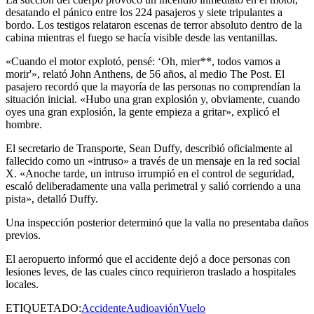
desatando el pánico entre los 224 pasajeros y siete tripulantes a
bordo. Los testigos relataron escenas de terror absoluto dentro de la
cabina mientras el fuego se hacía visible desde las ventanillas.
«Cuando el motor explotó, pensé: ‘Oh, mier**, todos vamos a
morir'», relató John Anthens, de 56 años, al medio The Post. El
pasajero recordó que la mayoría de las personas no comprendían la
situación inicial. «Hubo una gran explosión y, obviamente, cuando
oyes una gran explosión, la gente empieza a gritar», explicó el
hombre.
El secretario de Transporte, Sean Duffy, describió oficialmente al
fallecido como un «intruso» a través de un mensaje en la red social
X. «Anoche tarde, un intruso irrumpió en el control de seguridad,
escaló deliberadamente una valla perimetral y salió corriendo a una
pista», detalló Duffy.
Una inspección posterior determinó que la valla no presentaba daños
previos.
El aeropuerto informó que el accidente dejó a doce personas con
lesiones leves, de las cuales cinco requirieron traslado a hospitales
locales.
ETIQUETADO:
Accidente
Audio
avión
Vuelo