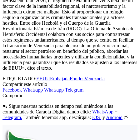
«Hasta enero de 2026, el régimen de Maduro en Venezuela fue un
factor clave de la inestabilidad regional, el narcoterrorismo y la
influencia extranjera maligna. Esto al proporcionar un refugio
seguro a organizaciones criminales transnacionales y a actores
hostiles. Entre ellos Hezbolá y el Cuerpo de la Guardia
Revolucionaria Islámica de Irán (IRGC). La
Oficina
de
Asuntos
del
Hemisferio
Occidental
colabora con sus socios para contrarrestar
estos regímenes antiamericanos, al tiempo que se centra en facilitar
la transición de Venezuela para alejarse de un gobierno criminal,
restaurar el sector petrolero en beneficio del público, abordar las
necesidades humanitarias urgentes y utilizar la condicionalidad y la
influencia para garantizar que los resultados se ajusten a los intereses
de EEUU», dice el texto.
ETIQUETADO:
EEUU
Embajada
Fondos
Venezuela
Compartir este artículo
Facebook
Whatsapp
Whatsapp
Telegram
Compartir
📲 Sigue nuestras noticias en tiempo real uniéndote a las
comunidades de Caraota Digital dando click:
WhatsApp
+
Telegram.
También tenemos app, descárgala:
iOS
y
Android
🌱