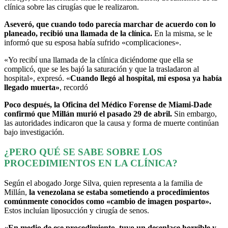
clínica sobre las cirugías que le realizaron.
Aseveró, que cuando todo parecía marchar de acuerdo con lo
planeado, recibió una llamada de la clínica.
En la misma, se le
informó que su esposa había sufrido «complicaciones».
«Yo recibí una llamada de la clínica diciéndome que ella se
complicó, que se les bajó la saturación y que la trasladaron al
hospital», expresó. «
Cuando llegó al hospital, mi esposa ya había
llegado muerta»
, recordó
Poco después, la Oficina del Médico Forense de Miami-Dade
confirmó que Millán murió el pasado 29 de abril.
Sin embargo,
las autoridades indicaron que la causa y forma de muerte continúan
bajo investigación.
¿PERO QUÉ SE SABE SOBRE LOS
PROCEDIMIENTOS EN LA CLÍNICA?
Según el abogado Jorge Silva, quien representa a la familia de
Millán,
la venezolana se estaba sometiendo a procedimientos
comúnmente conocidos como «cambio de imagen posparto».
Estos incluían liposucción y cirugía de senos.
«En medio de ese procedimiento, tuvo un desenlace horrible y