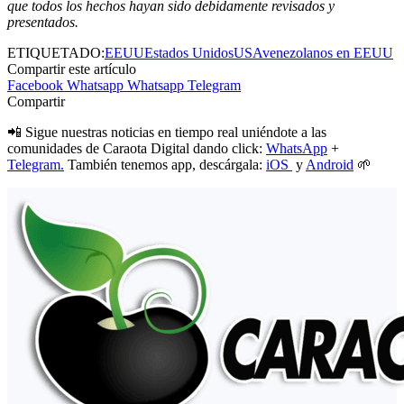
que todos los hechos hayan sido debidamente revisados y
presentados.
ETIQUETADO:
EEUU
Estados Unidos
USA
venezolanos en EEUU
Compartir este artículo
Facebook
Whatsapp
Whatsapp
Telegram
Compartir
📲 Sigue nuestras noticias en tiempo real uniéndote a las
comunidades de Caraota Digital dando click:
WhatsApp
+
Telegram.
También tenemos app, descárgala:
iOS
y
Android
🌱