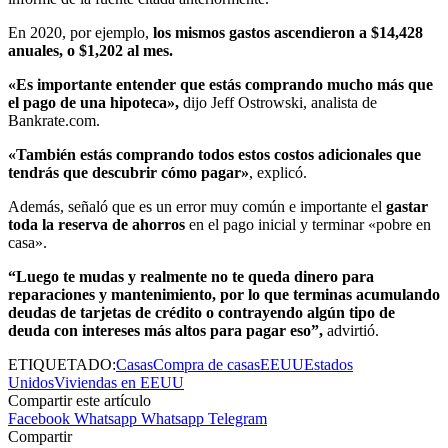
En 2020, por ejemplo,
los mismos gastos ascendieron a $14,428
anuales, o $1,202 al mes.
«Es importante entender que estás comprando mucho más que
el pago de una hipoteca»,
dijo Jeff Ostrowski, analista de
Bankrate.com.
«También estás comprando todos estos costos adicionales que
tendrás que descubrir cómo pagar»
, explicó.
Además, señaló que es un error muy común e importante el
gastar
toda la reserva de ahorros
en el pago inicial y terminar «pobre en
casa».
“Luego te mudas y realmente no te queda dinero para
reparaciones y mantenimiento, por lo que terminas acumulando
deudas de tarjetas de crédito o contrayendo algún tipo de
deuda con intereses más altos para pagar eso”,
advirtió.
ETIQUETADO:
Casas
Compra de casas
EEUU
Estados
Unidos
Viviendas en EEUU
Compartir este artículo
Facebook
Whatsapp
Whatsapp
Telegram
Compartir