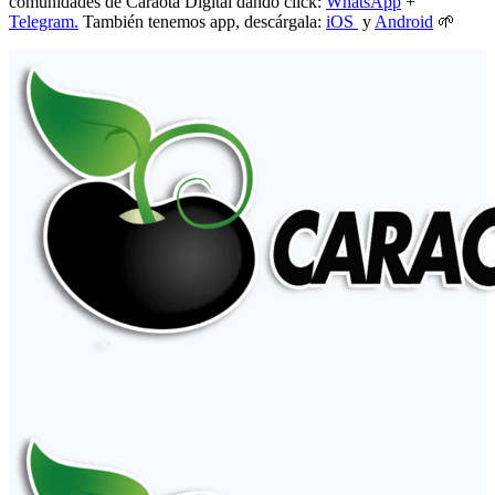
comunidades de Caraota Digital dando click:
WhatsApp
+
Telegram.
También tenemos app, descárgala:
iOS
y
Android
🌱