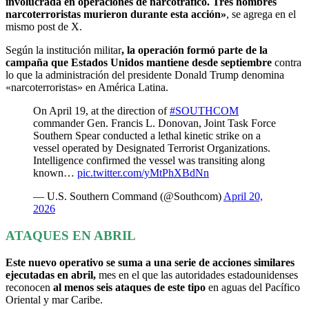
involucrada en operaciones de narcotráfico. Tres hombres
narcoterroristas murieron durante esta acción»
, se agrega en el
mismo post de X.
Según la institución militar
, la operación formó parte de la
campaña que Estados Unidos mantiene desde septiembre
contra
lo que la administración del presidente Donald Trump denomina
«narcoterroristas» en América Latina.
On April 19, at the direction of
#SOUTHCOM
commander Gen. Francis L. Donovan, Joint Task Force
Southern Spear conducted a lethal kinetic strike on a
vessel operated by Designated Terrorist Organizations.
Intelligence confirmed the vessel was transiting along
known…
pic.twitter.com/yMtPhXBdNn
— U.S. Southern Command (@Southcom)
April 20,
2026
ATAQUES EN ABRIL
Este nuevo operativo se suma a una serie de acciones similares
ejecutadas en abril,
mes en el que las autoridades estadounidenses
reconocen
al menos seis ataques de este tipo
en aguas del Pacífico
Oriental y mar Caribe.