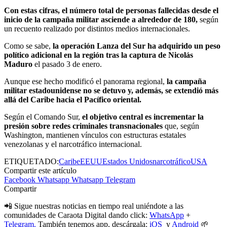
Con estas cifras, el número total de personas fallecidas desde el
inicio de la campaña militar asciende a alrededor de 180,
según
un recuento realizado por distintos medios internacionales.
Como se sabe,
la operación Lanza del Sur ha adquirido un peso
político adicional en la región tras la captura de Nicolás
Maduro
el pasado 3 de enero.
Aunque ese hecho modificó el panorama regional,
la campaña
militar estadounidense no se detuvo y, además, se extendió más
allá del Caribe hacia el Pacífico oriental.
Según el Comando Sur,
el objetivo central es incrementar la
presión sobre redes criminales transnacionales
que, según
Washington, mantienen vínculos con estructuras estatales
venezolanas y el narcotráfico internacional.
ETIQUETADO:
Caribe
EEUU
Estados Unidos
narcotráfico
USA
Compartir este artículo
Facebook
Whatsapp
Whatsapp
Telegram
Compartir
📲 Sigue nuestras noticias en tiempo real uniéndote a las
comunidades de Caraota Digital dando click:
WhatsApp
+
Telegram.
También tenemos app, descárgala:
iOS
y
Android
🌱