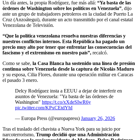
Un día antes, la propia Rodríguez, fue más allá:
“Ya basta de las
órdenes de Washington sobre los políticos en Venezuela”
, dijo
ante un grupo de trabajadores petroleros en la ciudad de Puerto La
Cruz (Anzoátegui), durante un acto transmitido por el canal estatal
Venezolana de Televisión.
“Que la política venezolana resuelva nuestras diferencias y
nuestros conflictos internos. Esta República ha pagado un
precio muy alto por tener que enfrentar las consecuencias del
fascismo y el extremismo en nuestro país”,
recalcó.
Como se sabe,
la Casa Blanca ha sostenido una línea de presión
continua sobre Venezuela desde la captura de Nicolás Maduro
y su esposa, Cilia Flores, durante una operación militar en Caracas
el pasado 3 enero.
Delcy Rodríguez insta a EEUU a dejar de interferir en
asuntos de Venezuela: "Ya basta de las órdenes de
Washington"
https://t.co/xXdeSIwR6y
pic.twitter.com/KPxCEtdYhI
— Europa Press (@europapress)
January 26, 2026
Tras el traslado del chavista a Nueva York para su juicio por
narcoterrorismo,
Trump decidió que una Administración