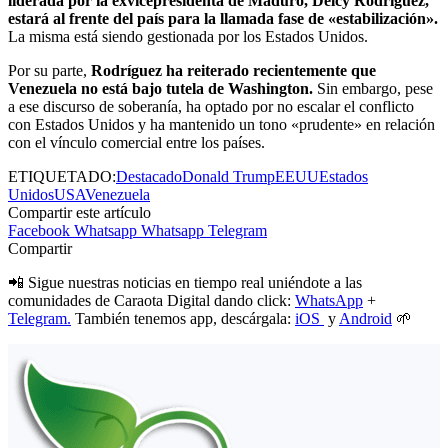
liderada por la exvicepresidenta de Maduro, Delcy Rodríguez,
estará al frente del país para la llamada fase de «estabilización».
La misma está siendo gestionada por los Estados Unidos.
Por su parte,
Rodríguez ha reiterado recientemente que
Venezuela no está bajo tutela de Washington.
Sin embargo, pese
a ese discurso de soberanía, ha optado por no escalar el conflicto
con Estados Unidos y ha mantenido un tono «prudente» en relación
con el vínculo comercial entre los países.
ETIQUETADO:
Destacado
Donald Trump
EEUU
Estados
Unidos
USA
Venezuela
Compartir este artículo
Facebook
Whatsapp
Whatsapp
Telegram
Compartir
📲 Sigue nuestras noticias en tiempo real uniéndote a las
comunidades de Caraota Digital dando click:
WhatsApp
+
Telegram.
También tenemos app, descárgala:
iOS
y
Android
🌱