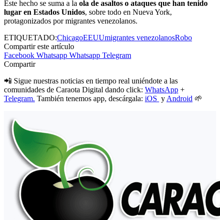
Este hecho se suma a la
ola de asaltos o ataques que han tenido
lugar en Estados Unidos
, sobre todo en Nueva York,
protagonizados por migrantes venezolanos.
ETIQUETADO:
Chicago
EEUU
migrantes venezolanos
Robo
Compartir este artículo
Facebook
Whatsapp
Whatsapp
Telegram
Compartir
📲 Sigue nuestras noticias en tiempo real uniéndote a las
comunidades de Caraota Digital dando click:
WhatsApp
+
Telegram.
También tenemos app, descárgala:
iOS
y
Android
🌱