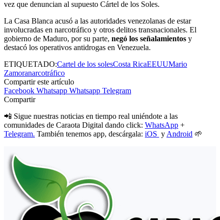
vez que denuncian al supuesto Cártel de los Soles.
La Casa Blanca acusó a las autoridades venezolanas de estar
involucradas en narcotráfico y otros delitos transnacionales. El
gobierno de Maduro, por su parte,
negó los señalamientos
y
destacó los operativos antidrogas en Venezuela.
ETIQUETADO:
Cartel de los soles
Costa Rica
EEUU
Mario
Zamora
narcotráfico
Compartir este artículo
Facebook
Whatsapp
Whatsapp
Telegram
Compartir
📲 Sigue nuestras noticias en tiempo real uniéndote a las
comunidades de Caraota Digital dando click:
WhatsApp
+
Telegram.
También tenemos app, descárgala:
iOS
y
Android
🌱