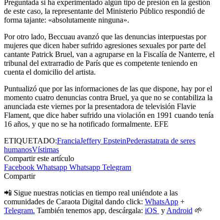
Preguntada si ha experimentado algún tipo de presión en la gestión
de este caso, la representante del Ministerio Público respondió de
forma tajante: «absolutamente ninguna».
Por otro lado, Beccuau avanzó que las denuncias interpuestas por
mujeres que dicen haber sufrido agresiones sexuales por parte del
cantante Patrick Bruel, van a agruparse en la Fiscalía de Nanterre, el
tribunal del extrarradio de París que es competente teniendo en
cuenta el domicilio del artista.
Puntualizó que por las informaciones de las que dispone, hay por el
momento cuatro denuncias contra Bruel, ya que no se contabiliza la
anunciada este viernes por la presentadora de televisión Flavie
Flament, que dice haber sufrido una violación en 1991 cuando tenía
16 años, y que no se ha notificado formalmente. EFE
ETIQUETADO:
Francia
Jeffery Epstein
Pederasta
trata de seres
humanos
Vístimas
Compartir este artículo
Facebook
Whatsapp
Whatsapp
Telegram
Compartir
📲 Sigue nuestras noticias en tiempo real uniéndote a las
comunidades de Caraota Digital dando click:
WhatsApp
+
Telegram.
También tenemos app, descárgala:
iOS
y
Android
🌱