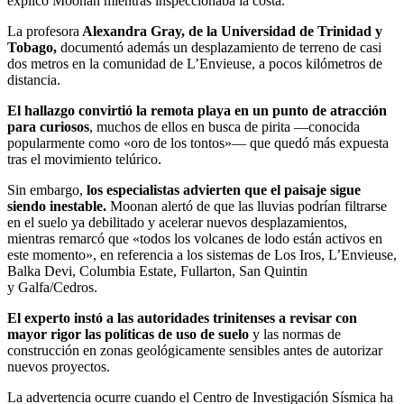
explicó Moonan mientras inspeccionaba la costa.
La profesora
Alexandra Gray, de la Universidad de Trinidad y
Tobago,
documentó además un desplazamiento de terreno de casi
dos metros en la comunidad de L’Envieuse, a pocos kilómetros de
distancia.
El hallazgo convirtió la remota playa en un punto de atracción
para curiosos
, muchos de ellos en busca de pirita —conocida
popularmente como «oro de los tontos»— que quedó más expuesta
tras el movimiento telúrico.
Sin embargo,
los especialistas advierten que el paisaje sigue
siendo inestable.
Moonan alertó de que las lluvias podrían filtrarse
en el suelo ya debilitado y acelerar nuevos desplazamientos,
mientras remarcó que «todos los volcanes de lodo están activos en
este momento», en referencia a los sistemas de Los Iros, L’Envieuse,
Balka Devi, Columbia Estate, Fullarton, San Quintin
y Galfa/Cedros.
El experto instó a las autoridades trinitenses a revisar con
mayor rigor las políticas de uso de suelo
y las normas de
construcción en zonas geológicamente sensibles antes de autorizar
nuevos proyectos.
La advertencia ocurre cuando el Centro de Investigación Sísmica ha