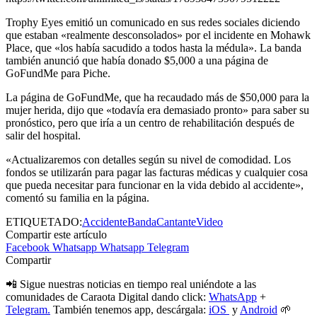
Trophy Eyes emitió un comunicado en sus redes sociales diciendo
que estaban «realmente desconsolados» por el incidente en Mohawk
Place, que «los había sacudido a todos hasta la médula». La banda
también anunció que había donado $5,000 a una página de
GoFundMe para Piche.
La página de GoFundMe, que ha recaudado más de $50,000 para la
mujer herida, dijo que «todavía era demasiado pronto» para saber su
pronóstico, pero que iría a un centro de rehabilitación después de
salir del hospital.
«Actualizaremos con detalles según su nivel de comodidad. Los
fondos se utilizarán para pagar las facturas médicas y cualquier cosa
que pueda necesitar para funcionar en la vida debido al accidente»,
comentó su familia en la página.
ETIQUETADO:
Accidente
Banda
Cantante
Video
Compartir este artículo
Facebook
Whatsapp
Whatsapp
Telegram
Compartir
📲 Sigue nuestras noticias en tiempo real uniéndote a las
comunidades de Caraota Digital dando click:
WhatsApp
+
Telegram.
También tenemos app, descárgala:
iOS
y
Android
🌱