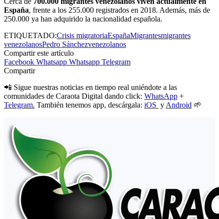
Cerca de
700.000 migrantes venezolanos viven actualmente en
España
, frente a los 255.000 registrados en 2018. Además, más de
250.000 ya han adquirido la nacionalidad española.
ETIQUETADO:
Crisis migratoria
España
Migrantes
migrantes
venezolanos
Pedro Sánchez
venezolanos
Compartir este artículo
Facebook
Whatsapp
Whatsapp
Telegram
Compartir
📲 Sigue nuestras noticias en tiempo real uniéndote a las
comunidades de Caraota Digital dando click:
WhatsApp
+
Telegram.
También tenemos app, descárgala:
iOS
y
Android
🌱