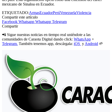
mexicano de Sinaloa en Ecuador.
ETIQUETADO:
Armas
Ecuador
Perú
Venezuela
Violencia
Compartir este artículo
Facebook
Whatsapp
Whatsapp
Telegram
Compartir
📲 Sigue nuestras noticias en tiempo real uniéndote a las
comunidades de Caraota Digital dando click:
WhatsApp
+
Telegram.
También tenemos app, descárgala:
iOS
y
Android
🌱