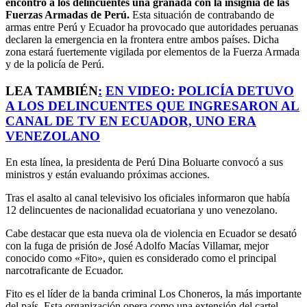
encontró a los delincuentes una granada con la insignia de las
Fuerzas Armadas de Perú.
Esta situación de contrabando de
armas entre Perú y Ecuador ha provocado que autoridades peruanas
declaren la emergencia en la frontera entre ambos países. Dicha
zona estará fuertemente vigilada por elementos de la Fuerza Armada
y de la policía de Perú.
LEA TAMBIÉN
:
EN VIDEO: POLICÍA DETUVO
A LOS DELINCUENTES QUE INGRESARON AL
CANAL DE TV EN ECUADOR, UNO ERA
VENEZOLANO
En esta línea, la presidenta de Perú Dina Boluarte convocó a sus
ministros y están evaluando próximas acciones.
Tras el asalto al canal televisivo los oficiales informaron que había
12 delincuentes de nacionalidad ecuatoriana y uno venezolano.
Cabe destacar que esta nueva ola de violencia en Ecuador se desató
con la fuga de prisión de José Adolfo Macías Villamar, mejor
conocido como «Fito», quien es considerado como el principal
narcotraficante de Ecuador.
Fito es el líder de la banda criminal Los Choneros, la más importante
del país. Esta organización opera como una extensión del cartel