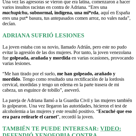
Una vez las agresoras se vieron que era latina, comenzaron a hacer
varios insultos racistas en contra de Adriana. “Eres una
machupichu
, subnormal, indígena, una mi*rda
, aquí en España
eres una put* basura, tus antepasados comen arroz, no vales nada”,
decían.
ADRIANA SUFRIÓ LESIONES
La joven estaba con su novio, llamado Adrián, pero este no pudo
evitar la agresión de las dos mujeres. Por tanto, la joven venezolana
fue
golpeada, arañada y mordida
en varias ocasiones, provocando
varias lesiones.
“Me han tirado por el suelo,
me han golpeado, arañado y
mordido
. Tengo como resultado una rectificación de la lordosis
cervical, mordidas y tengo un edema en la parte trasera de mi
cabeza, un esguince de tobillo”, aseveró.
La pareja de Adriana llamó a la Guardia Civil y las mujeres también
lo golpearon. Una vez llegaron las autoridades, hicieron el test de
alcoholemia a las mujeres y este resultó positivo. “
Escuché que eso
era para retirarle el carnet
”, recordó la joven.
TAMBIÉN TE PUEDE INTERESAR:
VIDEO:
DEFENDIÓ XENOFOBIA CONTRA