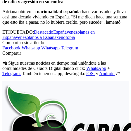
de odio y agresión en su contra
.
Adriana obtuvo la
nacionalidad española
hace varios años y lleva
casi una década viviendo en España. “Si me dicen hace una semana
que esto iba a pasar, no lo hubiera creído, pero sucede”, lamentó.
ETIQUETADO:
Destacado
España
venezolanas en
España
venezolanos a España
xenofobia
Compartir este artículo
Facebook
Whatsapp
Whatsapp
Telegram
Compartir
📲 Sigue nuestras noticias en tiempo real uniéndote a las
comunidades de Caraota Digital dando click:
WhatsApp
+
Telegram.
También tenemos app, descárgala:
iOS
y
Android
🌱