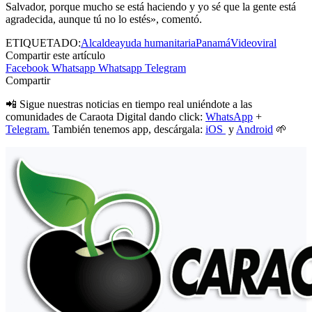
Salvador, porque mucho se está haciendo y yo sé que la gente está
agradecida, aunque tú no lo estés», comentó.
ETIQUETADO:
Alcalde
ayuda humanitaria
Panamá
Video
viral
Compartir este artículo
Facebook
Whatsapp
Whatsapp
Telegram
Compartir
📲 Sigue nuestras noticias en tiempo real uniéndote a las
comunidades de Caraota Digital dando click:
WhatsApp
+
Telegram.
También tenemos app, descárgala:
iOS
y
Android
🌱