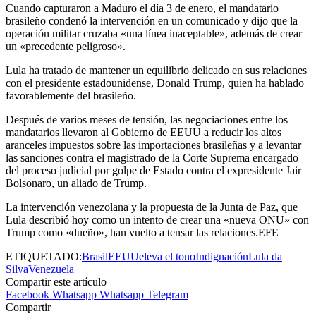
Cuando capturaron a Maduro el día 3 de enero, el mandatario
brasileño condenó la intervención en un comunicado y dijo que la
operación militar cruzaba «una línea inaceptable», además de crear
un «precedente peligroso».
Lula ha tratado de mantener un equilibrio delicado en sus relaciones
con el presidente estadounidense, Donald Trump, quien ha hablado
favorablemente del brasileño.
Después de varios meses de tensión, las negociaciones entre los
mandatarios llevaron al Gobierno de EEUU a reducir los altos
aranceles impuestos sobre las importaciones brasileñas y a levantar
las sanciones contra el magistrado de la Corte Suprema encargado
del proceso judicial por golpe de Estado contra el expresidente Jair
Bolsonaro, un aliado de Trump.
La intervención venezolana y la propuesta de la Junta de Paz, que
Lula describió hoy como un intento de crear una «nueva ONU» con
Trump como «dueño», han vuelto a tensar las relaciones.EFE
ETIQUETADO:
Brasil
EEUU
eleva el tono
Indignación
Lula da
Silva
Venezuela
Compartir este artículo
Facebook
Whatsapp
Whatsapp
Telegram
Compartir