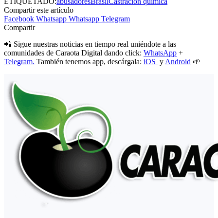
ETIQUETADO:
abusadores
Brasil
Castración química
Compartir este artículo
Facebook
Whatsapp
Whatsapp
Telegram
Compartir
📲 Sigue nuestras noticias en tiempo real uniéndote a las
comunidades de Caraota Digital dando click:
WhatsApp
+
Telegram.
También tenemos app, descárgala:
iOS
y
Android
🌱