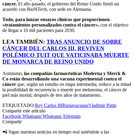
cáncer.
El año pasado, el gobierno del Reino Unido firmó un
acuerdo con BioNTech, con sede en Alemania.
Todo, para lanzar ensayos clínicos que proporcionen
«tratamientos personalizados contra el cáncer»,
con el objetivo
de llegar a 10 mil pacientes para 2030.
LEA TAMBIÉN:
TRAS ANUNCIO DE SOBRE
CÁNCER DEL CARLOS III, REVIVEN
POLÉMICO TUIT QUE VATICINABA MUERTE
DE MONARCA DE REINO UNIDO
Asimismo,
las compañías farmacéuticas Moderna y Merck &
Co están desarrollando una vacuna experimental contra el
cáncer
que, según un estudio en etapa intermedia, reduce a la mitad
la posibilidad de recurrencia o muerte por melanoma, el cáncer de
piel más mortal, después de tres años de tratamiento.
ETIQUETADO:
Rey Carlos III
Rusia
vacunas
Vladimir Putin
Compartir este artículo
Facebook
Whatsapp
Whatsapp
Telegram
Compartir
📲 Sigue nuestras noticias en tiempo real uniéndote a las