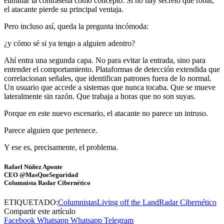
eliminar la contraseña como concepto. Si no hay secreto que robar,
el atacante pierde su principal ventaja.
Pero incluso así, queda la pregunta incómoda:
¿y cómo sé si ya tengo a alguien adentro?
Ahí entra una segunda capa. No para evitar la entrada, sino para
entender el comportamiento. Plataformas de detección extendida que
correlacionan señales, que identifican patrones fuera de lo normal.
Un usuario que accede a sistemas que nunca tocaba. Que se mueve
lateralmente sin razón. Que trabaja a horas que no son suyas.
Porque en este nuevo escenario, el atacante no parece un intruso.
Parece alguien que pertenece.
Y ese es, precisamente, el problema.
Rafael Núñez Aponte
CEO @MasQueSeguridad
Columnista Radar Cibernético
ETIQUETADO:
Columnistas
Living off the Land
Radar Cibernético
Compartir este artículo
Facebook
Whatsapp
Whatsapp
Telegram