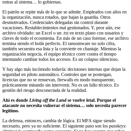
entras al sistema… lo gobiernas.
El patrón se repite más de lo que se admite. Empleados con años en
la organización, nunca rotados, que bajan la guardia. Otros
desmotivados. Credenciales delegadas sin control durante
vacaciones. Restablecimientos mal gestionados. Y, peor aún, ese
archivo olvidado: un Excel o un .txt en texto plano con usuarios y
claves de todo el ecosistema. En más de un caso forense, ese archivo
termina siendo el botín perfecto. El ransomware no solo cifra,
también secuestra esa lista y la convierte en chantaje. Mientras la
organización negocia, el equipo técnico corre contra el tiempo
intentando cambiar todos los accesos. Es un colapso silencioso.
Y hay algo más incómodo todavía: decisiones internas que dejan la
seguridad en piloto automático. Controles que se postergan,
licencias que no se renuevan, firewalls en modo transparente,
prácticamente mirando sin intervenir. No es un fallo técnico. Es
gestión del riesgo desconectada de la realidad.
Ahí es donde
Living off the Land
se vuelve letal. Porque el
atacante no necesita vulnerar el sistema… solo necesita parecer
legítimo.
La defensa, entonces, cambia de lógica. El MFA sigue siendo
necesario, pero ya no suficiente. El siguiente paso son los
passkeys
: