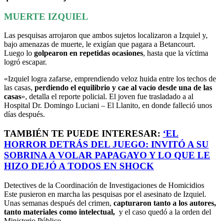
MUERTE IZQUIEL
Las pesquisas arrojaron que ambos sujetos localizaron a Izquiel y,
bajo amenazas de muerte, le exigían que pagara a Betancourt.
Luego lo
golpearon en repetidas ocasiones
, hasta que la víctima
logró escapar.
«Izquiel logra zafarse, emprendiendo veloz huida entre los techos de
las casas,
perdiendo el equilibrio y cae al vacío desde una de las
casas
», detalla el reporte policial. El joven fue trasladado a al
Hospital Dr. Domingo Luciani – El Llanito, en donde falleció unos
días después.
TAMBIÉN TE PUEDE INTERESAR:
‘
EL
HORROR DETRÁS DEL JUEGO: INVITÓ A SU
SOBRINA A VOLAR PAPAGAYO Y LO QUE LE
HIZO DEJÓ A TODOS EN SHOCK
Detectives de la Coordinación de Investigaciones de Homicidios
Este pusieron en marcha las pesquisas por el asesinato de Izquiel.
Unas semanas después del crimen,
capturaron tanto a los autores,
tanto materiales como intelectual,
y el caso quedó a la orden del
Ministerio Público.