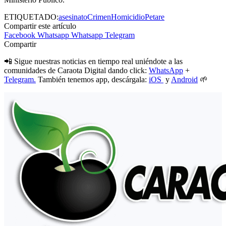
ETIQUETADO:
asesinato
Crimen
Homicidio
Petare
Compartir este artículo
Facebook
Whatsapp
Whatsapp
Telegram
Compartir
📲 Sigue nuestras noticias en tiempo real uniéndote a las
comunidades de Caraota Digital dando click:
WhatsApp
+
Telegram.
También tenemos app, descárgala:
iOS
y
Android
🌱