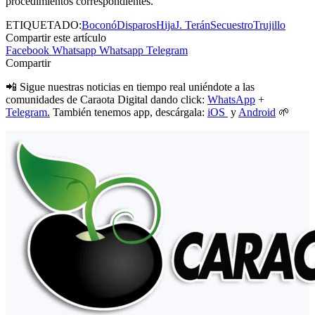
procedimientos correspondientes.
ETIQUETADO:
Boconó
Disparos
Hija
J. Terán
Secuestro
Trujillo
Compartir este artículo
Facebook
Whatsapp
Whatsapp
Telegram
Compartir
📲 Sigue nuestras noticias en tiempo real uniéndote a las
comunidades de Caraota Digital dando click:
WhatsApp
+
Telegram.
También tenemos app, descárgala:
iOS
y
Android
🌱