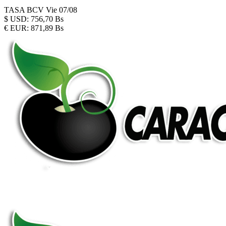
TASA BCV
Vie 07/08
$
USD:
756,70 Bs
€
EUR:
871,89 Bs