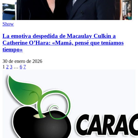
Show
La emotiva despedida de Macaulay Culkin a
Catherine O’Hara: «Mamá, pensé que teníamos
tiempo»
30 de enero de 2026
1
2
3
…
6
7