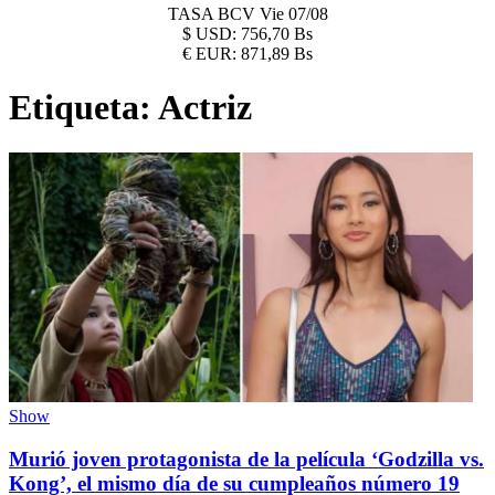
TASA BCV
Vie 07/08
$
USD:
756,70 Bs
€
EUR:
871,89 Bs
Etiqueta:
Actriz
Show
Murió joven protagonista de la película ‘Godzilla vs.
Kong’, el mismo día de su cumpleaños número 19