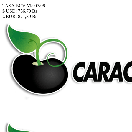
TASA BCV
Vie 07/08
$
USD:
756,70 Bs
€
EUR:
871,89 Bs