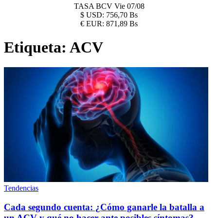
TASA BCV
Vie 07/08
$
USD:
756,70 Bs
€
EUR:
871,89 Bs
Etiqueta:
ACV
Tendencias
Cada segundo cuenta: ¿Cómo ganarle la batalla a
un ACV y qué no hacer ante posibles síntomas?