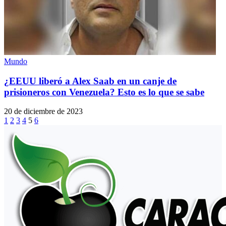
Mundo
¿EEUU liberó a Alex Saab en un canje de
prisioneros con Venezuela? Esto es lo que se sabe
20 de diciembre de 2023
1
2
3
4
5
6