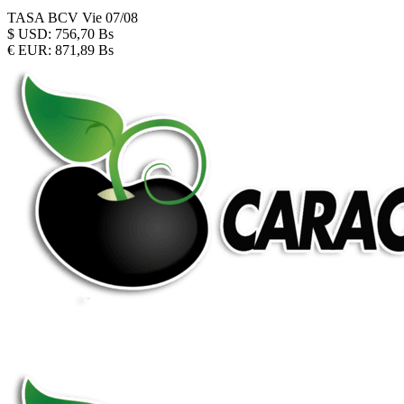
TASA BCV
Vie 07/08
$
USD:
756,70 Bs
€
EUR:
871,89 Bs