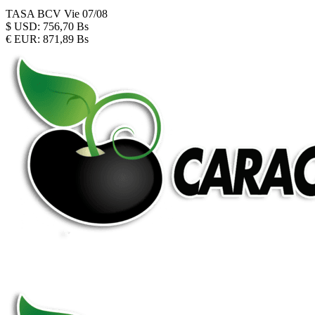
TASA BCV
Vie 07/08
$
USD:
756,70 Bs
€
EUR:
871,89 Bs