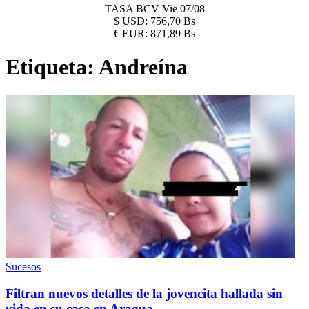
TASA BCV
Vie 07/08
$
USD:
756,70 Bs
€
EUR:
871,89 Bs
Etiqueta:
Andreína
Sucesos
Filtran nuevos detalles de la jovencita hallada sin
vida en su casa en Aragua