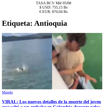
TASA BCV
Mié 05/08
$
USD:
755,15 Bs
€
EUR:
870,04 Bs
Etiqueta:
Antioquia
Mundo
VIRAL: Los nuevos detalles de la muerte del joven
que saltó a un embalse en Colombia durante pelea