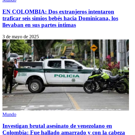
EN COLOMBIA: Dos extranjeros intentaron
traficar seis simios bebés hacia Dominicana, los
llevaban en sus partes íntimas
3 de mayo de 2025
Mundo
Investigan brutal asesinato de venezolano en
Colombia: Fue hallado amarrado y con la cabeza