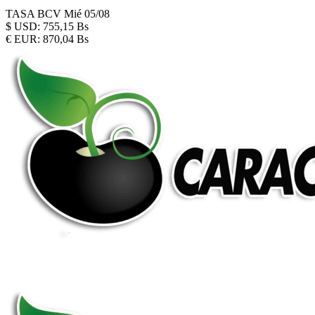
TASA BCV
Mié 05/08
$
USD:
755,15 Bs
€
EUR:
870,04 Bs