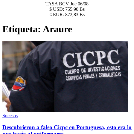
TASA BCV
Jue 06/08
$
USD:
755,90 Bs
€
EUR:
872,83 Bs
Etiqueta:
Araure
Sucesos
Descubrieron a falso Cicpc en Portuguesa, esto era lo
que hacía al uniformarse