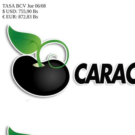
TASA BCV
Jue 06/08
$
USD:
755,90 Bs
€
EUR:
872,83 Bs