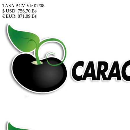
TASA BCV
Vie 07/08
$
USD:
756,70 Bs
€
EUR:
871,89 Bs