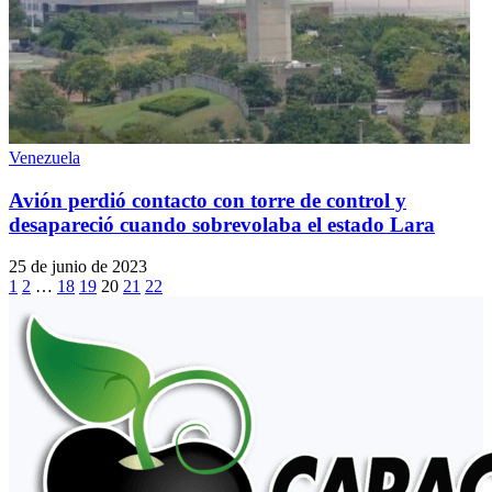
Venezuela
Avión perdió contacto con torre de control y
desapareció cuando sobrevolaba el estado Lara
25 de junio de 2023
1
2
…
18
19
20
21
22