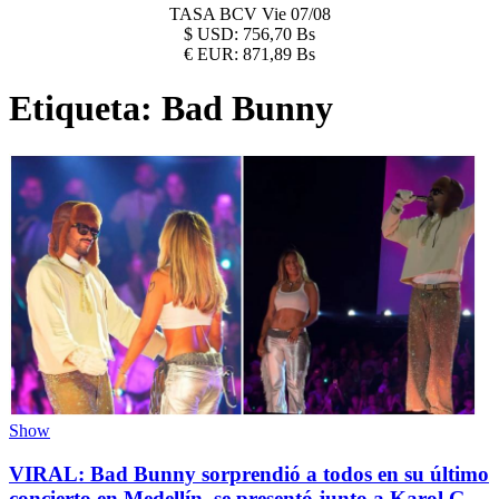
TASA BCV
Vie 07/08
$
USD:
756,70 Bs
€
EUR:
871,89 Bs
Etiqueta:
Bad Bunny
Show
VIRAL: Bad Bunny sorprendió a todos en su último
concierto en Medellín, se presentó junto a Karol G