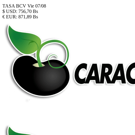
TASA BCV
Vie 07/08
$
USD:
756,70 Bs
€
EUR:
871,89 Bs