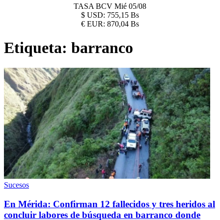
TASA BCV
Mié 05/08
$
USD:
755,15 Bs
€
EUR:
870,04 Bs
Etiqueta:
barranco
Sucesos
En Mérida: Confirman 12 fallecidos y tres heridos al
concluir labores de búsqueda en barranco donde