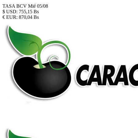
TASA BCV
Mié 05/08
$
USD:
755,15 Bs
€
EUR:
870,04 Bs