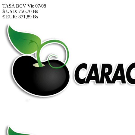
TASA BCV
Vie 07/08
$
USD:
756,70 Bs
€
EUR:
871,89 Bs