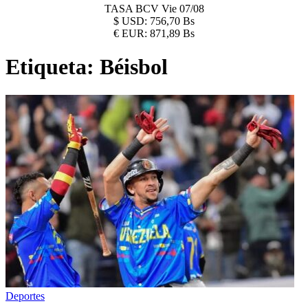
TASA BCV
Vie 07/08
$
USD:
756,70 Bs
€
EUR:
871,89 Bs
Etiqueta:
Béisbol
Deportes