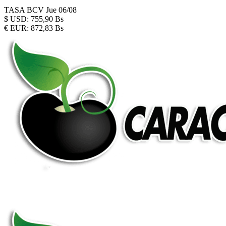
TASA BCV
Jue 06/08
$
USD:
755,90 Bs
€
EUR:
872,83 Bs