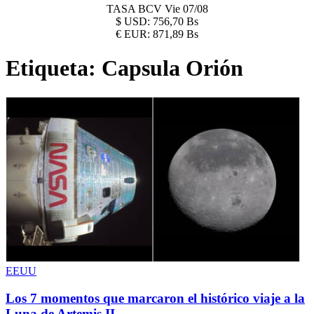
TASA BCV
Vie 07/08
$
USD:
756,70 Bs
€
EUR:
871,89 Bs
Etiqueta:
Capsula Orión
EEUU
Los 7 momentos que marcaron el histórico viaje a la
Luna de Artemis II