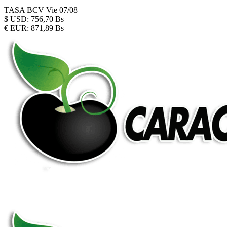
TASA BCV
Vie 07/08
$
USD:
756,70 Bs
€
EUR:
871,89 Bs