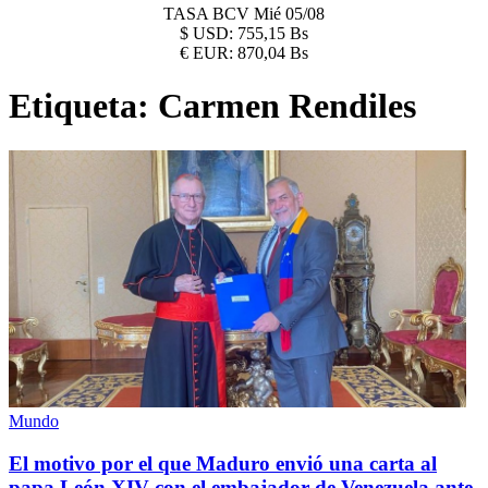
TASA BCV
Mié 05/08
$
USD:
755,15 Bs
€
EUR:
870,04 Bs
Etiqueta:
Carmen Rendiles
Mundo
El motivo por el que Maduro envió una carta al
papa León XIV con el embajador de Venezuela ante