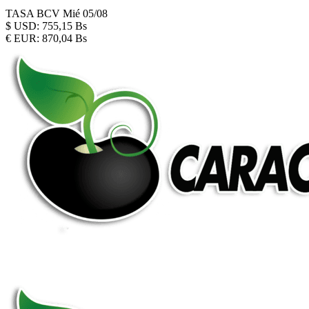
TASA BCV
Mié 05/08
$
USD:
755,15 Bs
€
EUR:
870,04 Bs