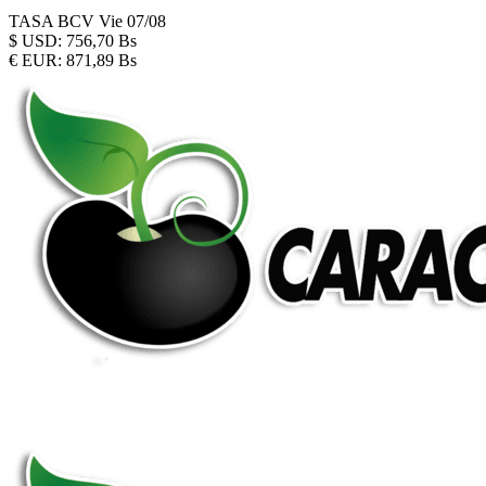
TASA BCV
Vie 07/08
$
USD:
756,70 Bs
€
EUR:
871,89 Bs