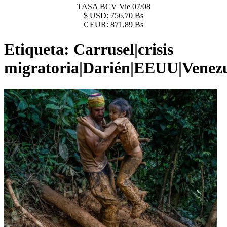
TASA BCV
Vie 07/08
$
USD:
756,70 Bs
€
EUR:
871,89 Bs
Etiqueta:
Carrusel|crisis
migratoria|Darién|EEUU|Venez