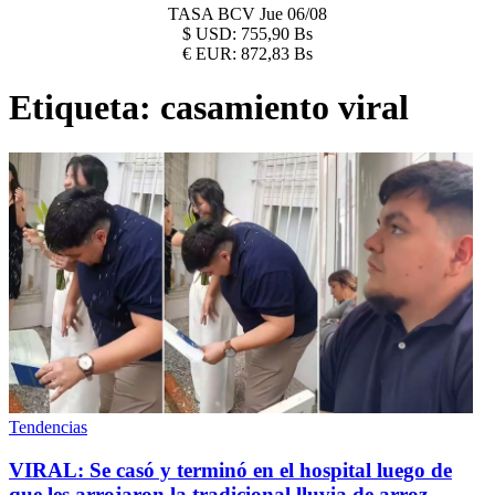
TASA BCV
Jue 06/08
$
USD:
755,90 Bs
€
EUR:
872,83 Bs
Etiqueta:
casamiento viral
Tendencias
VIRAL: Se casó y terminó en el hospital luego de
que les arrojaron la tradicional lluvia de arroz