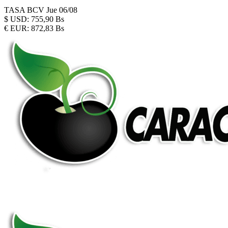
TASA BCV
Jue 06/08
$
USD:
755,90 Bs
€
EUR:
872,83 Bs