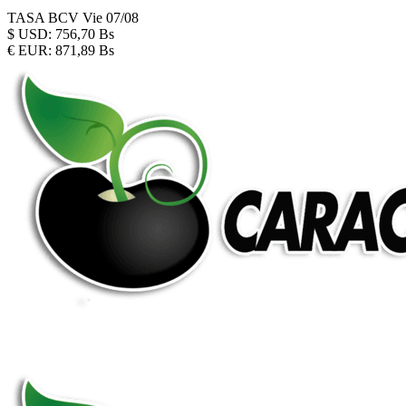
TASA BCV
Vie 07/08
$
USD:
756,70 Bs
€
EUR:
871,89 Bs