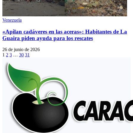
Venezuela
«Apilan cadáveres en las aceras»: Habitantes de La
Guaira piden ayuda para los rescates
26 de junio de 2026
1
2
3
…
30
31