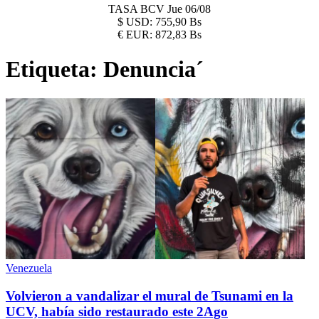
TASA BCV
Jue 06/08
$
USD:
755,90 Bs
€
EUR:
872,83 Bs
Etiqueta:
Denuncia´
Venezuela
Volvieron a vandalizar el mural de Tsunami en la
UCV, había sido restaurado este 2Ago