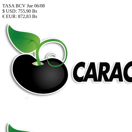
TASA BCV
Jue 06/08
$
USD:
755,90 Bs
€
EUR:
872,83 Bs